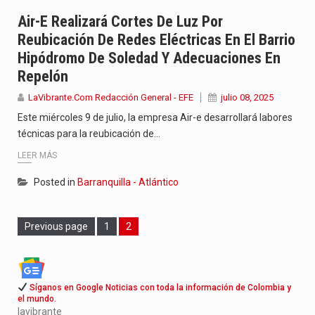
La Fiscalía General de la Nación respondió a una consulta…
Air-E Realizará Cortes De Luz Por
Reubicación De Redes Eléctricas En El Barrio
Daneidy Barrera Rojas, conocida como Epa Colombia, fue trasladada desde…
Hipódromo De Soledad Y Adecuaciones En
Repelón
Abelardo de la Espriella comenzó este viernes su mandato presidencial…
LaVibrante.Com Redacción General - EFE
julio 08, 2025
Este miércoles 9 de julio, la empresa Air-e desarrollará labores
técnicas para la reubicación de…
LEER MÁS
Posted in
Barranquilla - Atlántico
Page
Page
Previous page
1
2
Síganos en Google Noticias con toda la información de Colombia y
el mundo.
lavibrante