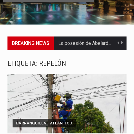
BREAKING NEWS
La posesión de Abelardo de la Espriella como nuevo presidente…
El presidente del Congreso, Honorio Miguel Henríquez, fue el encargado…
ETIQUETA:
REPELÓN
A las 4:30 de la tarde de este viernes 7…
El senador Iván Cepeda anunció desde Barranquilla la creación del…
El presidente electo de Colombia, Abelardo de la Espriella, sostuvo…
Colombia cambia de gobierno este 7 de agosto con un…
BARRANQUILLA - ATLÁNTICO
El expresidente Gustavo Petro dejó este viernes 7 de agosto…