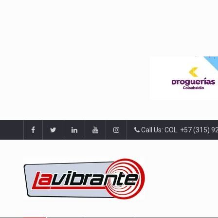
Call Us: COL. +57 (315) 