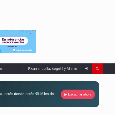
om
Barranquilla, Bogotá y Miami
ta, estés donde estés
Miles de
▶ Escuchar ahora
lugar
Conéctate al sonido que te
ña siempre