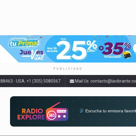
PUBLICIDAD
9288463 - USA. +1 (305) 5080567
Mail Us:
contacto@lavibrante.c
Escucha tu emisora favori
radios del mundo en un solo 
acompa