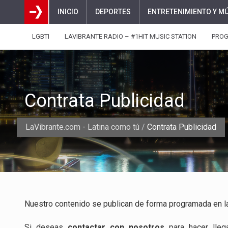
INICIO
DEPORTES
ENTRETENIMIENTO Y M
LGBTI
LAVIBRANTE RADIO – #1HIT MUSIC STATION
PRO
Contrata Publicidad
LaVibrante.com - Latina como tú
/
Contrata Publicidad
Nuestro contenido se publican de forma programada en l
Si deseas
contactar con nosotros
para hacer lleg