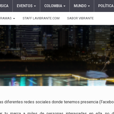
ÚSICA
EVENTOS
COLOMBIA
MUNDO
POLÍTICA
GRAMAS
STAFF LAVIBRANTE.COM
SABOR VIBRANTE
as diferentes redes sociales donde tenemos presencia (Facebook
ar tu marca a miles de personas interesadas en ella, no 