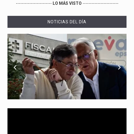
------------------------
LO MÁS VISTO
------------------------
NOTICIAS DEL DÍA