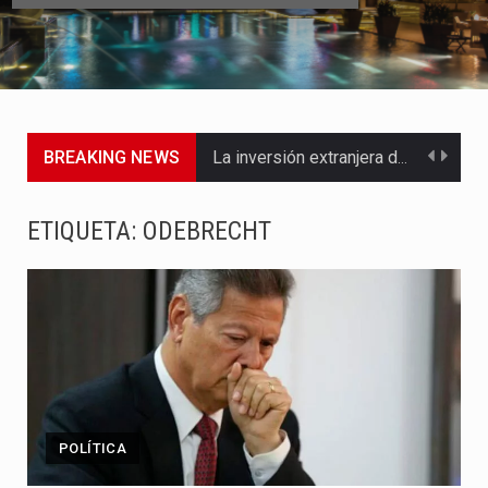
BREAKING NEWS
La inversión extranjera directa en Colombia comenzó a dar señales…
La empresa Monómeros fue una de las protagonistas durante la…
ETIQUETA:
ODEBRECHT
Barranquilla ya está lista para convertirse, el próximo 16 de…
A pocas horas del cambio de gobierno, el equipo de…
La Alcaldía de Barranquilla puso en marcha un amplio plan…
Si eres un trader que prefiere lidiar con condiciones de…
POLÍTICA
Saber cómo borrar el historial de operaciones en MT4 es…