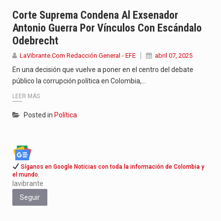
Jhon Arias continúa consolidándose como una de las grandes figuras…
Corte Suprema Condena Al Exsenador
Antonio Guerra Por Vínculos Con Escándalo
La cantautora venezolana Joaquina vuelve a sorprender a sus seguidores…
Odebrecht
La investigación por la muerte de Kevin Arley Acosta Pico,…
LaVibrante.Com Redacción General - EFE
abril 07, 2025
En una decisión que vuelve a poner en el centro del debate
público la corrupción política en Colombia,…
LEER MÁS
Posted in
Política
Síganos en Google Noticias con toda la información de Colombia y
el mundo.
lavibrante
Seguir