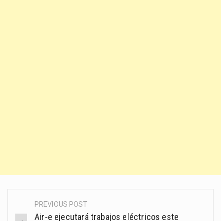
PREVIOUS POST
Post
Air-e ejecutará trabajos eléctricos este