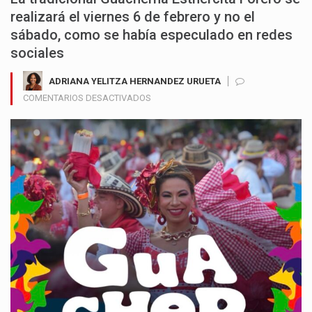
realizará el viernes 6 de febrero y no el
sábado, como se había especulado en redes
sociales
ADRIANA YELITZA HERNANDEZ URUETA
EN
COMENTARIOS DESACTIVADOS
CARNAVAL
DE
BARRANQUILLA
DESPEJA
DUDAS
Y
CONFIRMA
LA
FECHA
DE
LA
GUACHERNA
2026