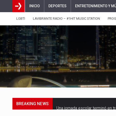
INICIO
DEPORTES
ENTRETENIMIENTO Y M
LGBTI
LAVIBRANTE RADIO – #1HIT MUSIC STATION
PRO
BREAKING NEWS
Una jornada escolar terminó en t
Luis Díaz cerró con buenas sens