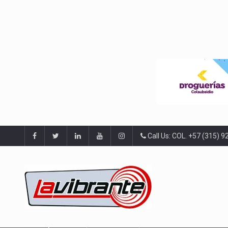
Call Us: COL. +57 (315) 