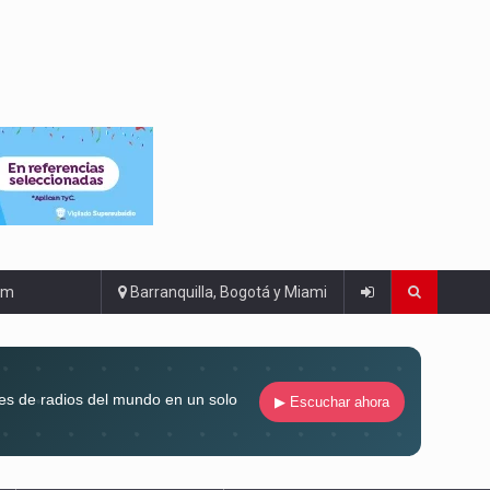
om
Barranquilla, Bogotá y Miami
es de radios del mundo en un solo
▶ Escuchar ahora
compaña siempre