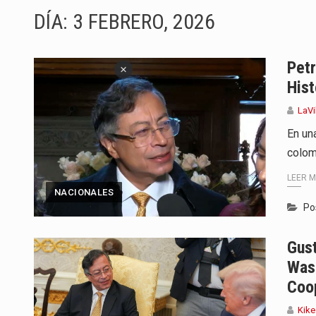
DÍA:
3 FEBRERO, 2026
El presidente Abelardo de la Espr
Abelardo de la Espriella asumió
Petr
Hist
La llegada de Álvaro Uribe Vélez
LaVi
Con una salva de 21 cañonazos 
En una
colom
El presidente electo Abelardo de
LEER 
Con el inicio del gobierno de Abe
NACIONALES
Po
Abelardo de la Espriella comenz
Gus
Las autoridades sanitarias de Fr
Was
Coop
Kike