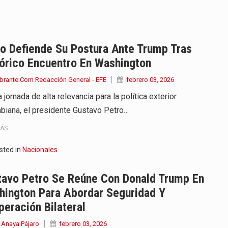
iella dejó claro que la…
 este viernes 7 de agosto…
o Defiende Su Postura Ante Trump Tras
órico Encuentro En Washington
 a la ceremonia de…
brante.Com Redacción General - EFE
febrero 03, 2026
se cumplieron los honores…
 jornada de alta relevancia para la política exterior
biana, el presidente Gustavo Petro…
 la Espriella aseguró que durante…
MÁS
lardo de la Espriella,…
sted in
Nacionales
ó su Gobierno con uno de…
tavo Petro Se Reúne Con Donald Trump En
ancia y España mantienen bajo vigilancia…
hington Para Abordar Seguridad Y
eración Bilateral
 Anaya Pájaro
febrero 03, 2026