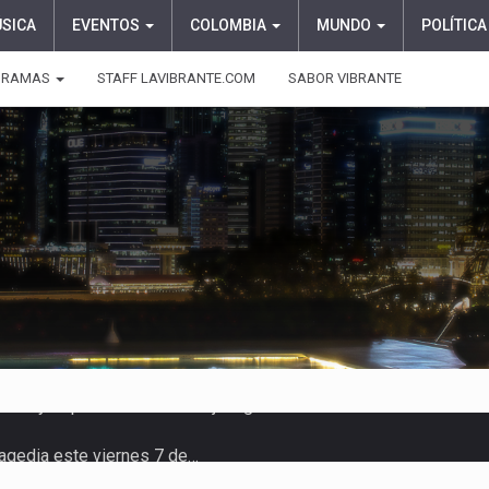
ÚSICA
EVENTOS
COLOMBIA
MUNDO
POLÍTICA
GRAMAS
STAFF LAVIBRANTE.COM
SABOR VIBRANTE
ragedia este viernes 7 de…
aciones su presentación en la…