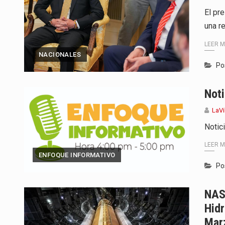
El pr
una r
LEER 
NACIONALES
Po
Noti
LaVi
Notic
LEER 
ENFOQUE INFORMATIVO
Po
NAS
Hid
Mar