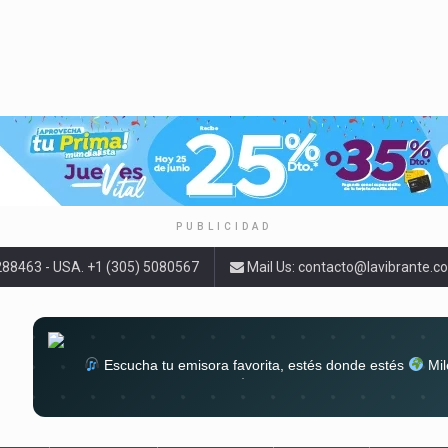
PUBLICIDAD
9288463 - USA. +1 (305) 5080567
Mail Us:
contacto@lavibrante.c
Escucha tu emisora favorita, estés donde estés
Mil
lugar
Conéctate al sonido que te a