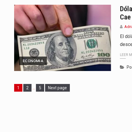
Dóla
Cae
Adri
El dól
desce
LEER 
ECONOMIA
Po
Page
Page
Page
1
2
…
5
Next page