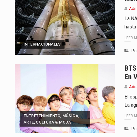
Adri
La NA
hasta
LEER 
INTERNACIONALES
Po
BTS 
En V
Adri
El es
La ag
ENTRETENIMIENTO, MÚSICA,
LEER 
ARTE, CULTURA & MODA
Po