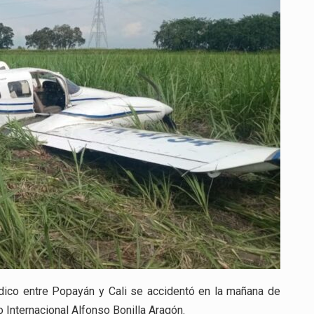
POPAYÁN–
CALI
SUFRIÓ
ACCIDENTE
A
POCOS
MINUTOS
DE
LLEGAR
A
SU
DESTINO
édico entre Popayán y Cali se accidentó en la mañana de
 Internacional Alfonso Bonilla Aragón.