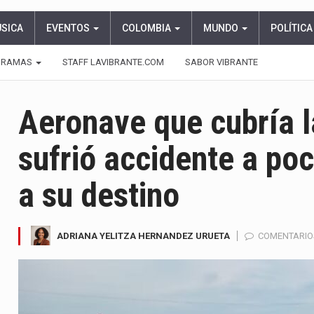
ÚSICA
EVENTOS
COLOMBIA
MUNDO
POLÍTICA
GRAMAS
STAFF LAVIBRANTE.COM
SABOR VIBRANTE
Aeronave que cubría l
sufrió accidente a po
a su destino
ADRIANA YELITZA HERNANDEZ URUETA
COMENTARIO