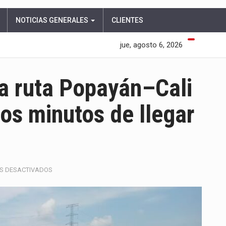
NOTICIAS GENERALES
CLIENTES
jue, agosto 6, 2026
a ruta Popayán–Cali
cos minutos de llegar
EN
S DESACTIVADOS
AERONAVE
QUE
CUBRÍA
LA
RUTA