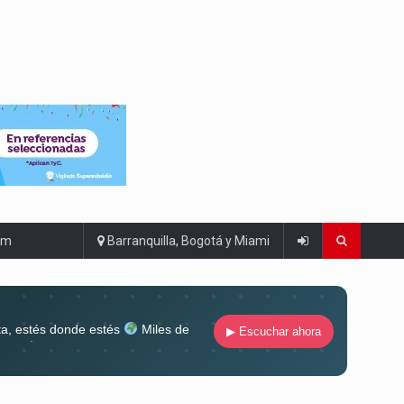
om
Barranquilla, Bogotá y Miami
ta, estés donde estés
Miles de
▶ Escuchar ahora
lugar
Conéctate al sonido que te
ña siempre