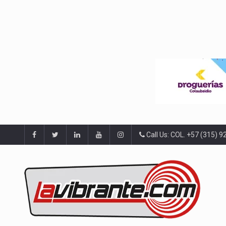
Call Us: COL. +57 (315) 