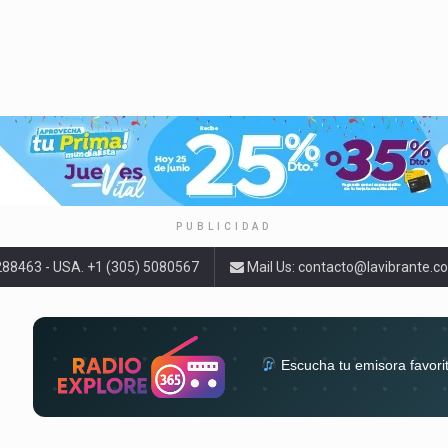
PUBLICIDAD
9288463 - USA. +1 (305) 5080567
Mail Us:
contacto@lavibrante.c
Escucha tu emisora favori
radios del mundo en un solo 
acompa