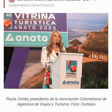
EN
COMENTARIOS DESACTIVADOS
ANATO
DESTACA
LA
IMPORTANCIA
DE
SEGURIDAD
E
INFRAESTRUCTURA
PARA
IMPULSAR
EL
TURISMO
EN
COLOMBIA
Paula Cortés, presidenta de la Asociación Colombiana de
Agencias de Viajes y Turismo. Foto: Cortesía