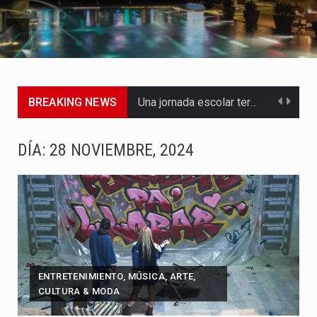
BREAKING NEWS
Una jornada escolar terminó en tragedia este viernes 7 de…
Luis Díaz cerró con buenas sensaciones su presentación en la…
DÍA:
28 NOVIEMBRE, 2024
El presidente Abelardo de la Espriella dejó claro que la…
Abelardo de la Espriella asumió este viernes 7 de agosto…
La llegada de Álvaro Uribe Vélez a la ceremonia de…
Con una salva de 21 cañonazos se cumplieron los honores…
ENTRETENIMIENTO, MÚSICA, ARTE,
CULTURA & MODA
El presidente electo Abelardo de la Espriella aseguró que durante…