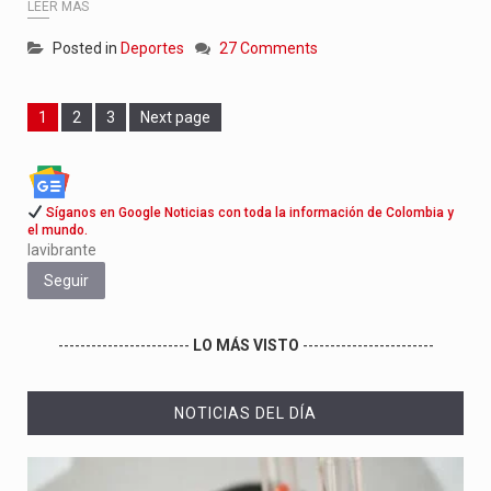
LEER MÁS
Posted in
Deportes
27 Comments
Page
Page
Page
1
2
3
Next page
Síganos en Google Noticias con toda la información de Colombia y
el mundo.
lavibrante
Seguir
------------------------
LO MÁS VISTO
------------------------
NOTICIAS DEL DÍA