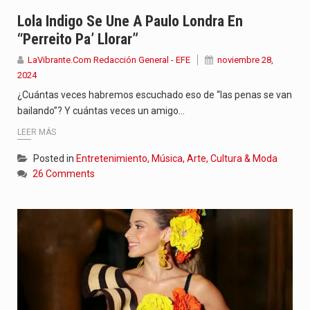
Con el inicio del gobierno de Abelardo de la Espriella,…
Lola Indigo Se Une A Paulo Londra En
“Perreito Pa’ Llorar”
Abelardo de la Espriella comenzó su Gobierno con uno de…
LaVibrante.Com Redacción General - EFE
noviembre 28,
2024
Las autoridades sanitarias de Francia y España mantienen bajo vigilancia…
¿Cuántas veces habremos escuchado eso de “las penas se van
bailando”? Y cuántas veces un amigo…
LEER MÁS
Posted in
Entretenimiento, Música, Arte, Cultura & Moda
26 Comments