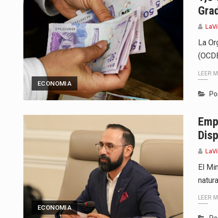
Gra
LaVi
La Or
(OCDE
LEER 
ECONOMIA
Po
Emp
Disp
LaVi
El Mi
natura
LEER 
ECONOMIA
Po