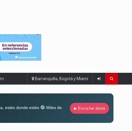
om
Barranquilla, Bogotá y Miami
ta, estés donde estés
Miles de
▶ Escuchar ahora
lugar
Conéctate al sonido que te
ña siempre