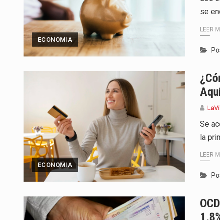
se en
LEER 
ECONOMIA
Po
¿Có
Aqu
LaVi
Se ac
la pri
LEER 
ECONOMIA
Po
OCD
1,8