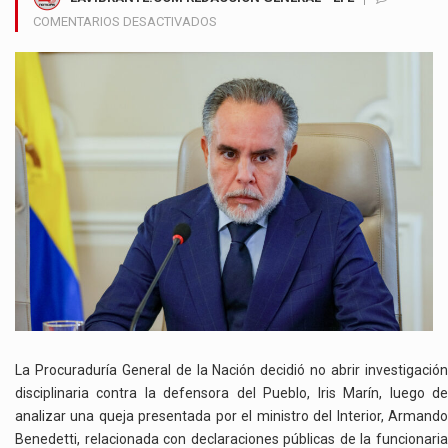
EN
COMENTARIOS DESACTIVADOS
PROCURADURÍA
CIERRA
LA
PUERTA
A
QUEJA
DE
BENEDETTI
CONTRA
LA
DEFENSORA
DEL
PUEBLO
La
Procuraduría General de la Nación
decidió no abrir investigació
disciplinaria contra la defensora del Pueblo,
Iris Marín
, luego d
analizar una queja presentada por el ministro del Interior,
Armando
Benedetti
, relacionada con declaraciones públicas de la funcionaria