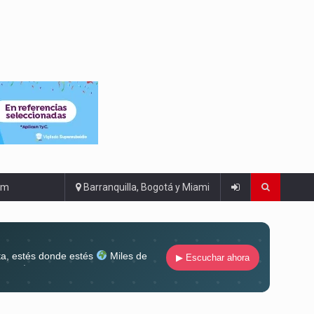
om
Barranquilla, Bogotá y Miami
ta, estés donde estés
Miles de
▶ Escuchar ahora
lugar
Conéctate al sonido que te
ña siempre