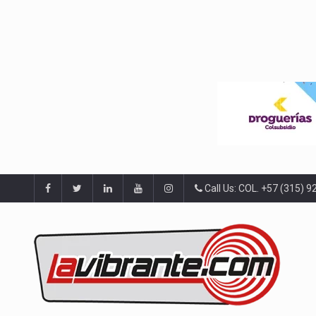
Call Us: COL. +57 (315) 