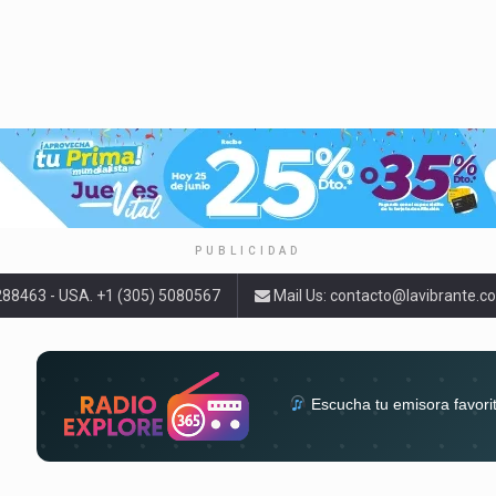
PUBLICIDAD
9288463 - USA. +1 (305) 5080567
Mail Us:
contacto@lavibrante.c
Escucha tu emisora favori
radios del mundo en un solo 
acompa