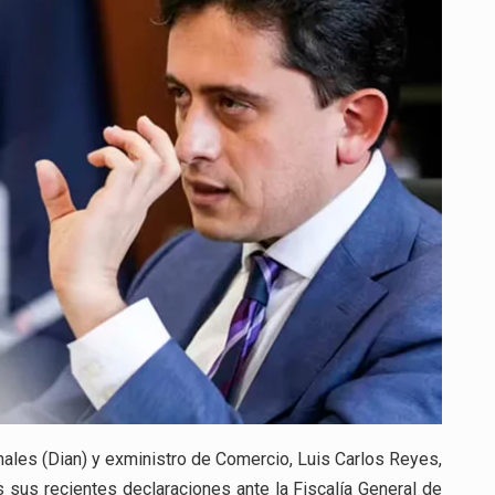
IRREGULARIDADES
EN
EL
MANEJO
DE
RECURSOS
PÚBLICOS
EN
EL
GOBIERNO
ales (Dian) y exministro de Comercio, Luis Carlos Reyes,
s sus recientes declaraciones ante la Fiscalía General de