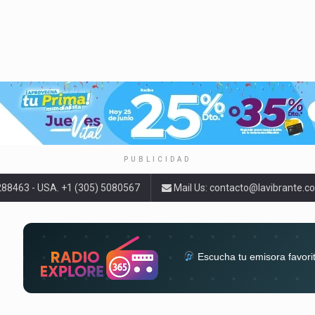
PUBLICIDAD
9288463 - USA. +1 (305) 5080567
Mail Us:
contacto@lavibrante.c
Escucha tu emisora favori
radios del mundo en un solo 
acompa