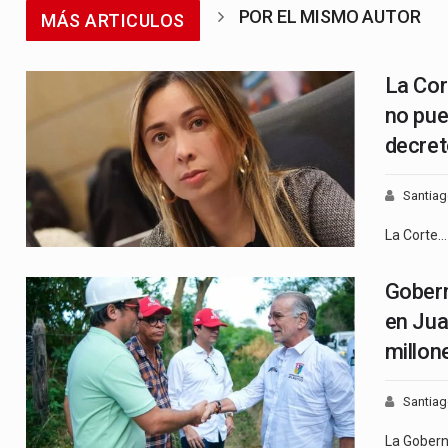
POR EL MISMO AUTOR
MÁS ARTICULOS
La Cor
no pue
decre
Santia
La Corte…
Gobern
en Jua
millon
Santia
La Gober