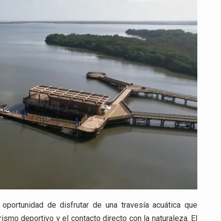
INOLVIDABLE
CON
EL
PROGRAMA
“BARRANQUILLA
ES
RÍO”
 oportunidad de disfrutar de una travesía acuática que
ismo deportivo y el contacto directo con la naturaleza. El