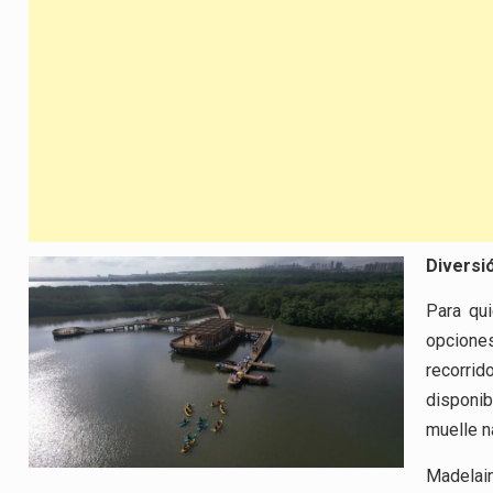
Diversi
Para qui
opciones
recorri
disponib
muelle n
Madelai