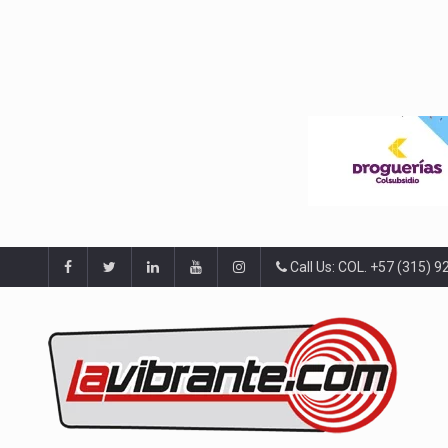
Call Us: COL. +57 (315) 