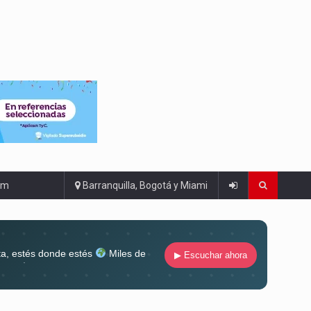
om
Barranquilla, Bogotá y Miami
ta, estés donde estés
Miles de
▶ Escuchar ahora
lugar
Conéctate al sonido que te
ña siempre