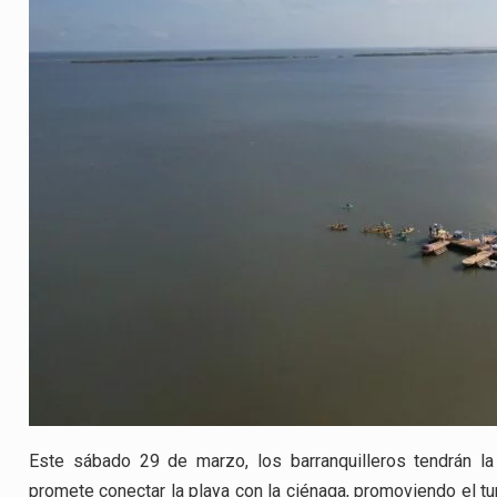
Este sábado 29 de marzo, los barranquilleros tendrán la
promete conectar la playa con la ciénaga, promoviendo el tur