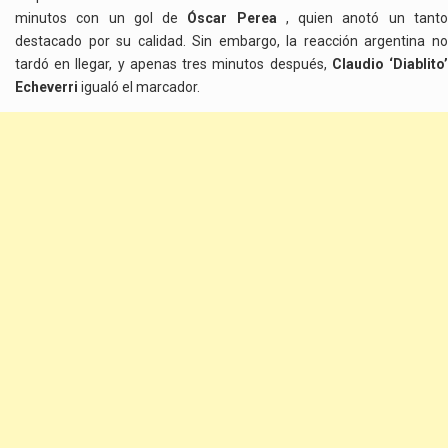
minutos con un gol de
Óscar Perea
, quien anotó un tant
destacado por su calidad. Sin embargo, la reacción argentina no
tardó en llegar, y apenas tres minutos después,
Claudio ‘Diablito
Echeverri
igualó el marcador.