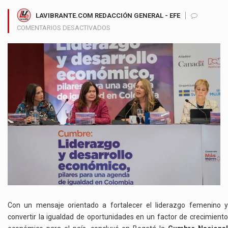
LAVIBRANTE.COM REDACCIÓN GENERAL - EFE
EN
COMENTARIOS DESACTIVADOS
NUEVO
CONGRESO
RECIBE
LLAMADO
PARA
CONVERTIR
LA
IGUALDAD
DE
GÉNERO
EN
MOTOR
DEL
DESARROLLO
ECONÓMICO
DE
Con un mensaje orientado a fortalecer el liderazgo femenino y
COLOMBIA
convertir la igualdad de oportunidades en un factor de crecimiento