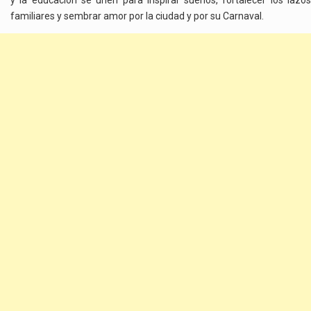
y la educación se unen para inspirar sueños, fortalecer los lazos
familiares y sembrar amor por la ciudad y por su Carnaval.