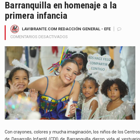
Barranquilla en homenaje a la
primera infancia
LAVIBRANTE.COM REDACCIÓN GENERAL - EFE
EN
COMENTARIOS DESACTIVADOS
LA
REINA
DEL
CARNAVAL
2026,
MICHELLE
CHAR,
LUCE
UN
VESTIDO
DISEÑADO
POR
NIÑOS
DE
Con crayones, colores y mucha imaginación, los niños de los Centros
LOS
de Desarrollo Infantil (CDI) de Barranquilla dieron vida al vestuario