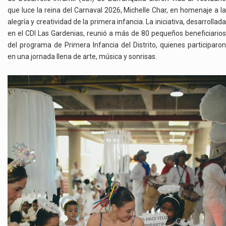
CDI
que luce la reina del Carnaval 2026, Michelle Char, en homenaje a la
DE
alegría y creatividad de la primera infancia. La iniciativa, desarrollada
BARRANQUILLA
en el CDI Las Gardenias, reunió a más de 80 pequeños beneficiarios
EN
HOMENAJE
del programa de Primera Infancia del Distrito, quienes participaron
A
en una jornada llena de arte, música y sonrisas.
LA
PRIMERA
INFANCIA