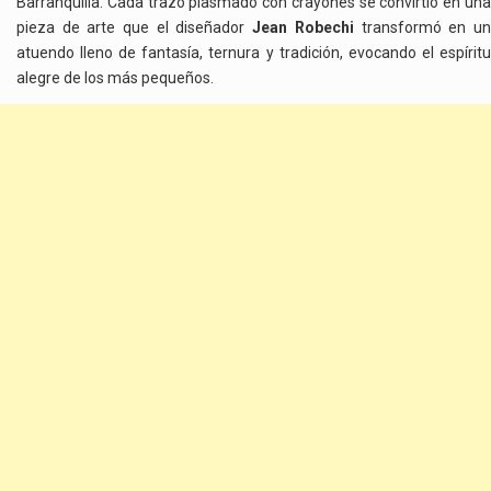
Barranquilla. Cada trazo plasmado con crayones se convirtió en una
pieza de arte que el diseñador
Jean Robechi
transformó en u
atuendo lleno de fantasía, ternura y tradición, evocando el espíritu
alegre de los más pequeños.