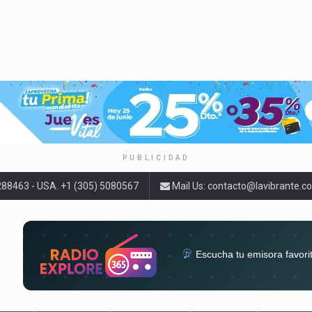
PUBLICIDAD
9288463 - USA. +1 (305) 5080567
Mail Us:
contacto@lavibrante.c
Escucha tu emisora favori
radios del mundo en un solo 
acompa