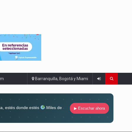
om
Barranquilla, Bogotá y Miami
ta, estés donde estés
Miles de
▶ Escuchar ahora
lugar
Conéctate al sonido que te
ña siempre