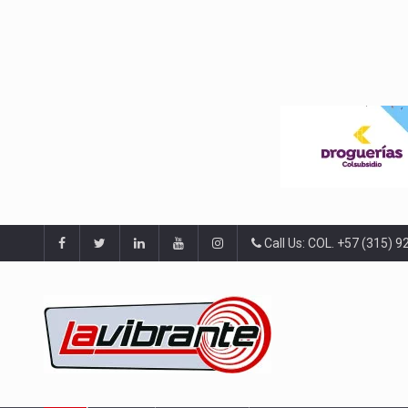
Call Us: COL. +57 (315) 