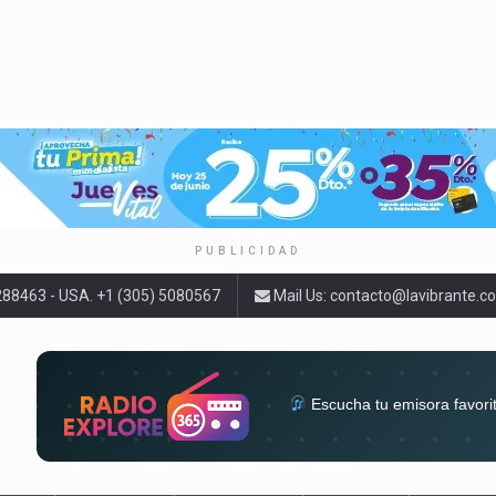
PUBLICIDAD
9288463 - USA. +1 (305) 5080567
Mail Us:
contacto@lavibrante.c
Escucha tu emisora favori
radios del mundo en un solo 
acompa