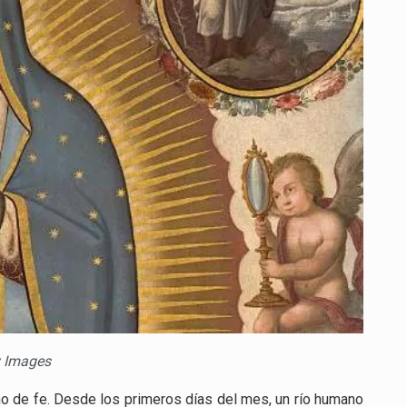
Y
CONVIRTIÓ
A
LA
VIRGEN
DE
GUADALUPE
EN
SÍMBOLO
DEL
ALMA
MEXICANA
y Images
o de fe. Desde los primeros días del mes, un río humano