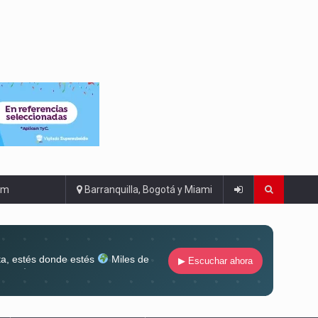
om
Barranquilla, Bogotá y Miami
ta, estés donde estés
Miles de
▶ Escuchar ahora
lugar
Conéctate al sonido que te
ña siempre