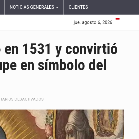
NOTICIAS GENERALES
CLIENTES
jue, agosto 6, 2026
 en 1531 y convirtió
upe en símbolo del
EN
TARIOS DESACTIVADOS
LA
DEVOCIÓN
QUE
NACIÓ
EN
1531