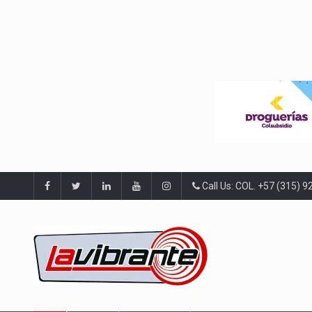
Call Us: COL. +57 (315) 