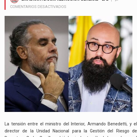
EN
COMENTARIOS DESACTIVADOS
BENEDETTI
ANUNCIA
ACCIONES
JUDICIALES
CONTRA
CARLOS
CARRILLO
Y
ESCALA
LA
CONFRONTACIÓN
POLÍTICA
La tensión entre el ministro del Interior, Armando Benedetti, y el
director de la Unidad Nacional para la Gestión del Riesgo de