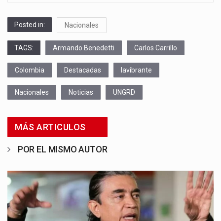
Posted in:
Nacionales
TAGS:
Armando Benedetti
Carlos Carrillo
Colombia
Destacadas
lavibrante
Nacionales
Noticias
UNGRD
MÁS ARTICULOS
POR EL MISMO AUTOR