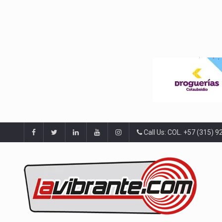
Call Us: COL. +57 (315) 