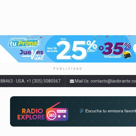
PUBLICIDAD
9288463 - USA. +1 (305) 5080567
Mail Us:
contacto@lavibrante.c
Escucha tu emisora favori
radios del mundo en un solo 
acompa