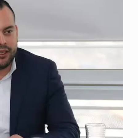
ELÉCTRICO
EN
LA
COSTA
PESE
A
FRENO
A
LA
EMERGENCIA
ECONÓMICA