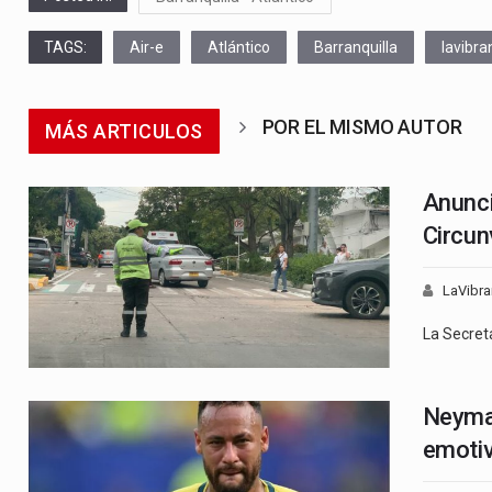
TAGS:
Air-e
Atlántico
Barranquilla
lavibra
POR EL MISMO AUTOR
MÁS ARTICULOS
Anunci
Circun
LaVibra
La Secret
Neymar
emotiv