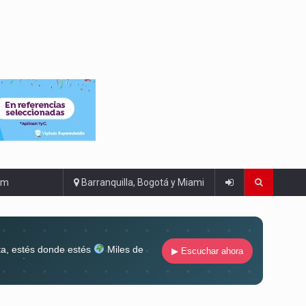
om
Barranquilla, Bogotá y Miami
ta, estés donde estés
Miles de
▶ Escuchar ahora
lugar
Conéctate al sonido que te
ña siempre