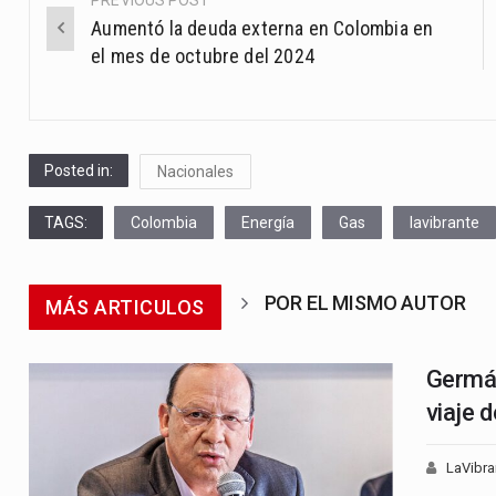
Post
Aumentó la deuda externa en Colombia en
navigation
el mes de octubre del 2024
Posted in:
Nacionales
TAGS:
Colombia
Energía
Gas
lavibrante
POR EL MISMO AUTOR
MÁS ARTICULOS
Germán
viaje 
LaVibra