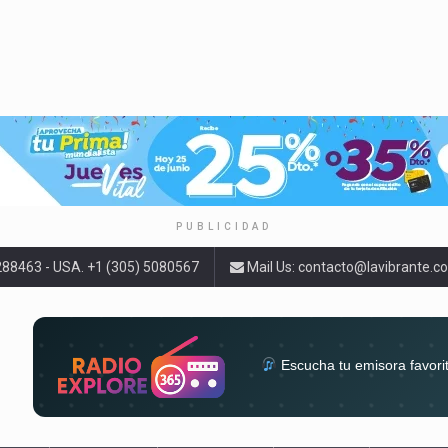
PUBLICIDAD
9288463 - USA. +1 (305) 5080567
Mail Us:
contacto@lavibrante.c
Escucha tu emisora favori
radios del mundo en un solo 
acompa