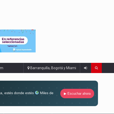
om
Barranquilla, Bogotá y Miami
ta, estés donde estés
Miles de
▶ Escuchar ahora
lugar
Conéctate al sonido que te
ña siempre