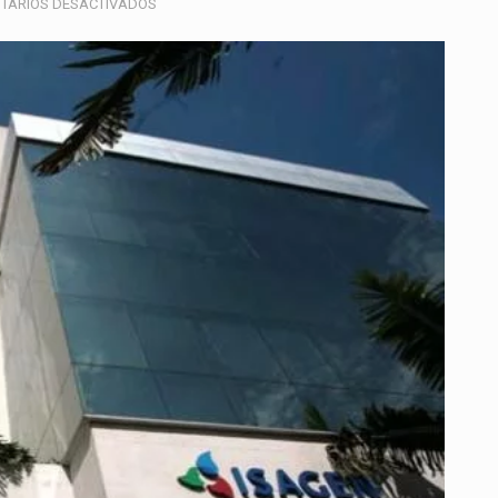
EN
TARIOS DESACTIVADOS
BROOKFIELD
ADVIERTE
AL
GOBIERNO
COLOMBIANO
SOBRE
POSIBLE
INCUMPLIMIENTO
DE
TRATADOS
INTERNACIONALES