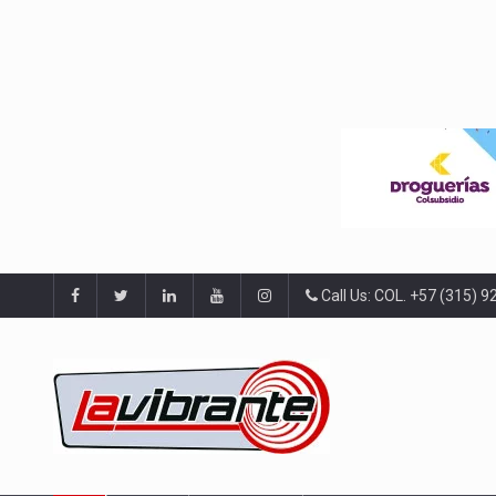
Call Us: COL. +57 (315) 