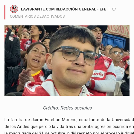
LAVIBRANTE.COM REDACCIÓN GENERAL - EFE
EN
COMENTARIOS DESACTIVADOS
FAMILIA
DE
JAIME
ESTEBAN
MORENO
PIDE
DEJAR
AVANZAR
INVESTIGACIÓN
Y
DESCARTA
ACCIONES
LEGALES
CONTRA
Crédito: Redes sociales
EL
BAR
La familia de Jaime Esteban Moreno, estudiante de la Universidad
de los Andes que perdió la vida tras una brutal agresión ocurrida en
la madrugada del 31 de octubre, pidió respeto por el proceso judicial