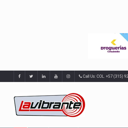
Call Us: COL. +57 (315) 