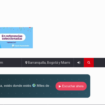
om
Barranquilla, Bogotá y Miami
ta, estés donde estés
Miles de
▶ Escuchar ahora
lugar
Conéctate al sonido que te
ña siempre