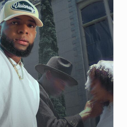
Y
APUESTA
POR
UNA
NUEVA
ETAPA
SONORA
ENTRE
EL
AFROBEAT
Y
EL
CARIBE