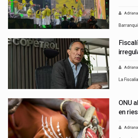
Adriana
Barranqui
Fiscal
irregu
Adriana
La Fiscalí
ONU al
en rie
Adriana