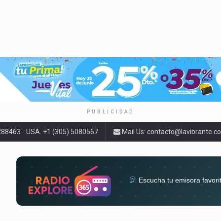
PUBLICIDAD
9288463 - USA. +1 (305) 5080567
Mail Us:
contacto@lavibrante.c
Escucha tu emisora favori
radios del mundo en un solo 
acompa