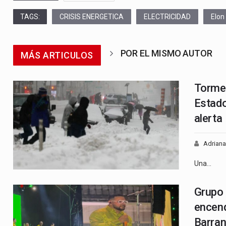
TAGS:
CRISIS ENERGETICA
ELECTRICIDAD
Elon
POR EL MISMO AUTOR
MÁS ARTICULOS
Tormen
Estado
alerta
Adriana
Una…
Grupo 
encend
Barran