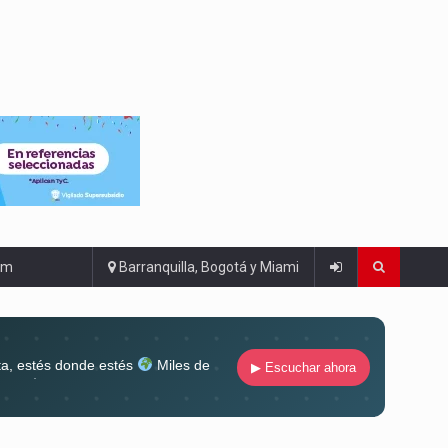
om
Barranquilla, Bogotá y Miami
ta, estés donde estés
Miles de
▶ Escuchar ahora
lugar
Conéctate al sonido que te
ña siempre