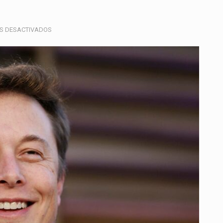
EN
S DESACTIVADOS
ELON
MUSK
ALERTA
SOBRE
UNA
POSIBLE
ESCASEZ
MUNDIAL
DE
ELECTRICIDAD
IMPULSADA
POR
EL
AVANCE
TECNOLÓGICO