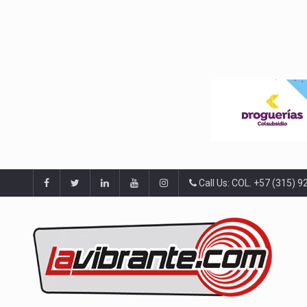
Call Us: COL. +57 (315) 