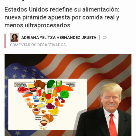
Estados Unidos redefine su alimentación:
nueva pirámide apuesta por comida real y
menos ultraprocesados
ADRIANA YELITZA HERNANDEZ URUETA
EN
COMENTARIOS DESACTIVADOS
ESTADOS
UNIDOS
REDEFINE
SU
ALIMENTACIÓN:
NUEVA
PIRÁMIDE
APUESTA
POR
COMIDA
REAL
Y
MENOS
ULTRAPROCESADOS