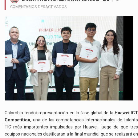
EN
COMENTARIOS DESACTIVADOS
ESTUDIANTES
COLOMBIANOS
VIAJARÁN
A
CHINA
PARA
REPRESENTAR
AL
PAÍS
EN
LA
HUAWEI
ICT
COMPETITION
Colombia tendrá representación en la fase global de la
Huawei IC
Competition
, una de las competencias internacionales de talento
TIC más importantes impulsadas por Huawei, luego de que tres
equipos nacionales clasificaran a la final mundial que se realizará en