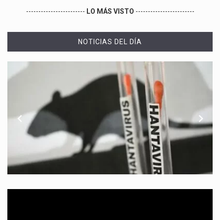
------------------------
LO MÁS VISTO
------------------------
NOTICIAS DEL DÍA