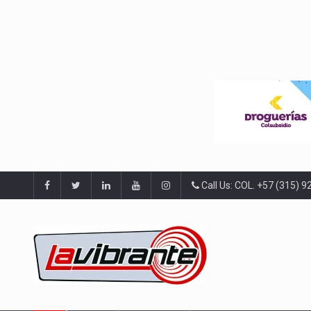
Call Us: COL. +57 (315) 