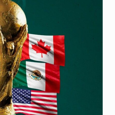
MÁS
DESEADO
DEL
FÚTBOL
LLEGA
A
COLOMBIA
ANTES
DEL
MUNDIAL
2026