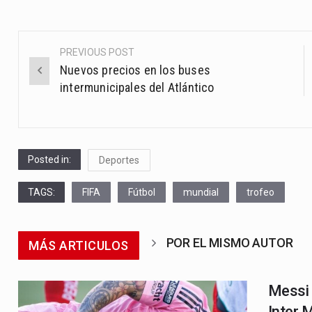
PREVIOUS POST
Post
Nuevos precios en los buses
navigation
intermunicipales del Atlántico
Posted in:
Deportes
TAGS:
FIFA
Fútbol
mundial
trofeo
POR EL MISMO AUTOR
MÁS ARTICULOS
Messi 
Inter 