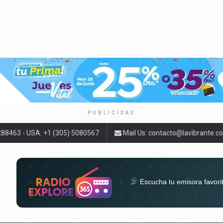
PUBLICIDAD
9288463 - USA. +1 (305) 5080567
Mail Us:
contacto@lavibrante.c
Escucha tu emisora favori
radios del mundo en un solo 
acompa