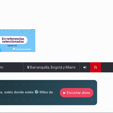
om
Barranquilla, Bogotá y Miami
ta, estés donde estés
Miles de
▶ Escuchar ahora
lugar
Conéctate al sonido que te
ña siempre