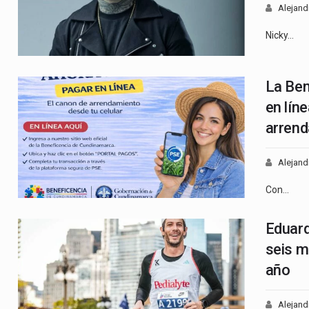
Alejand
Nicky…
La Ben
en líne
arren
Alejand
Con…
Eduard
seis m
año
Alejand