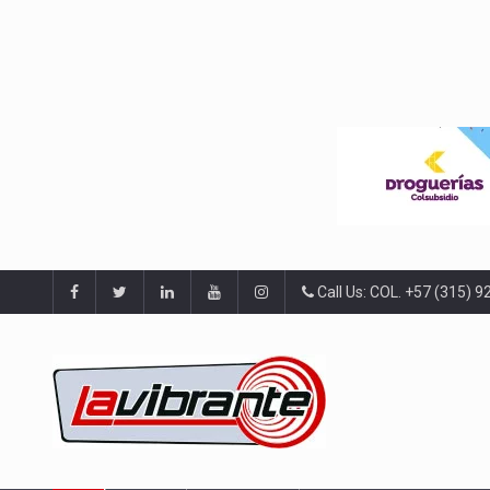
Call Us: COL. +57 (315) 