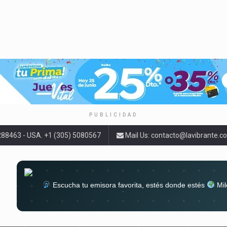
PUBLICIDAD
9288463 - USA. +1 (305) 5080567
Mail Us:
contacto@lavibrante.c
Escucha tu emisora favorita, estés donde estés
Mil
lugar
Conéctate al sonido que te a