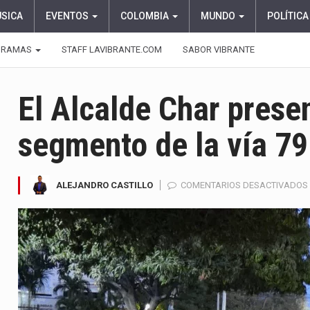
ÚSICA
EVENTOS
COLOMBIA
MUNDO
POLÍTICA
GRAMAS
STAFF LAVIBRANTE.COM
SABOR VIBRANTE
El Alcalde Char prese
segmento de la vía 79
ALEJANDRO CASTILLO
COMENTARIOS DESACTIVADOS