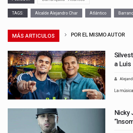
TAGS:
Alcalde Alejandro Char
Atlántico
Barranq
POR EL MISMO AUTOR
MÁS ARTICULOS
Silves
a Luis
Alejand
La músic
Nicky 
“Insom