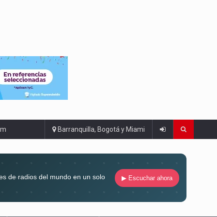
om
Barranquilla, Bogotá y Miami
es de radios del mundo en un solo
▶ Escuchar ahora
compaña siempre