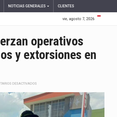
NOTICIAS GENERALES
CLIENTES
vie, agosto 7, 2026
uerzan operativos
ios y extorsiones en
EN
TARIOS DESACTIVADOS
POLICÍA
Y
ALCALDÍA
REFUERZAN
OPERATIVOS
PARA