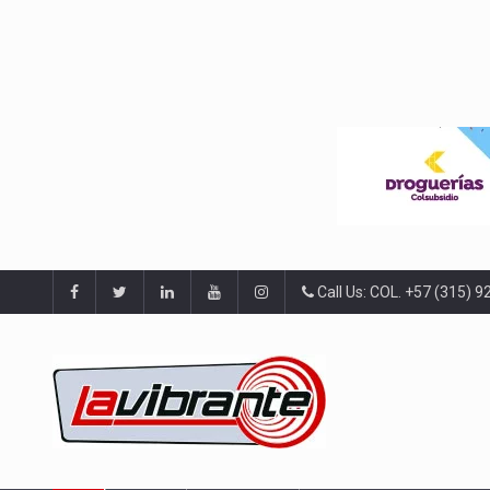
Call Us: COL. +57 (315) 