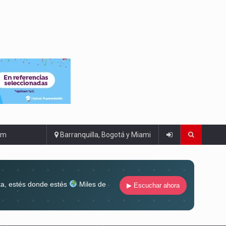
om
Barranquilla, Bogotá y Miami
ta, estés donde estés
Miles de
▶ Escuchar ahora
lugar
Conéctate al sonido que te
ña siempre