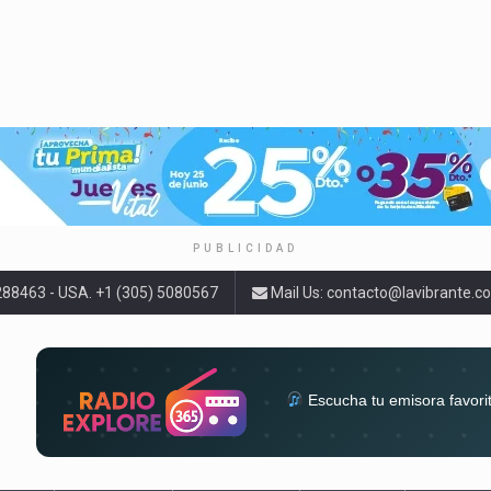
PUBLICIDAD
9288463 - USA. +1 (305) 5080567
Mail Us:
contacto@lavibrante.c
Escucha tu emisora favori
radios del mundo en un solo 
acompa