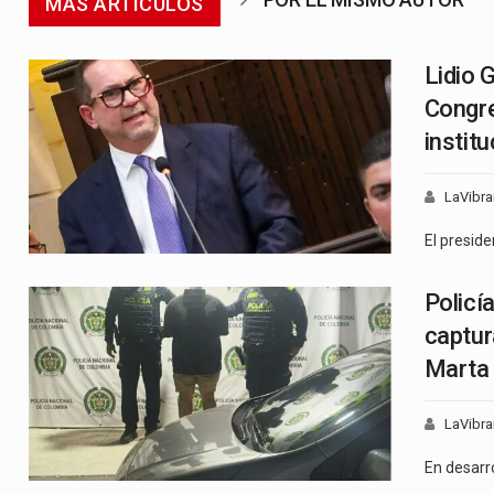
MÁS ARTICULOS
Lidio 
Congre
instit
LaVibra
El presid
Policí
captur
Marta
LaVibra
En desarr