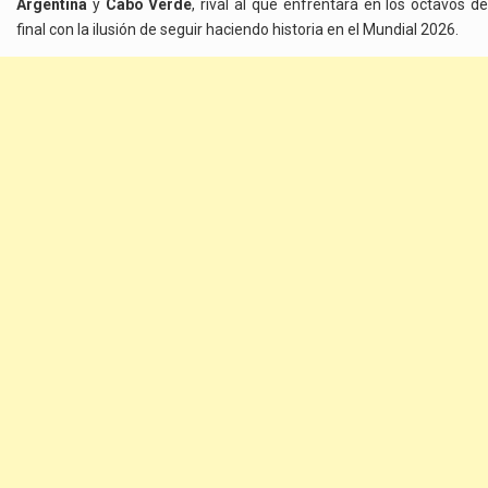
Argentina
y
Cabo Verde
, rival al que enfrentará en los octavos d
final con la ilusión de seguir haciendo historia en el Mundial 2026.