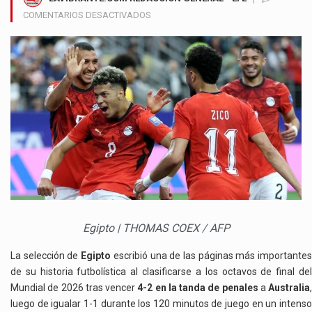
EN
COMENTARIOS DESACTIVADOS
EGIPTO
HACE
HISTORIA
EN
EL
MUNDIAL
2026
AL
ELIMINAR
A
AUSTRALIA
DESDE
EL
PUNTO
Egipto | THOMAS COEX / AFP
PENAL
La selección de
Egipto
escribió una de las páginas más importante
de su historia futbolística al clasificarse a los octavos de final del
Mundial de 2026 tras vencer
4-2 en la tanda de penales
a
Australia
,
luego de igualar 1-1 durante los 120 minutos de juego en un intenso