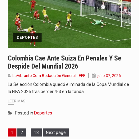
DEPORTES
Colombia Cae Ante Suiza En Penales Y Se
Despide Del Mundial 2026
LaVibrante.Com Redacción General - EFE
julio 07, 2026
La Selección Colombia quedó eliminada de la Copa Mundial de
la FIFA 2026 tras perder 4-3 en la tanda…
LEER MÁS
Posted in
Deportes
Page
Page
Page
1
2
…
13
Next page