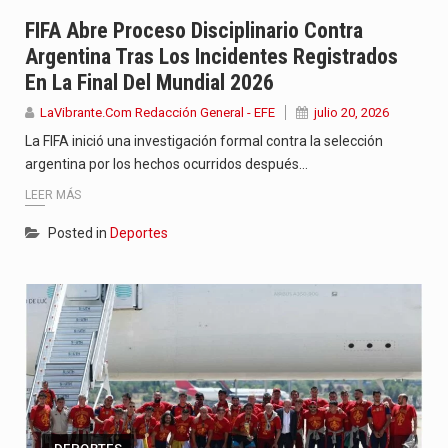
Con el inicio del gobierno de Abelardo de la Espriella,…
FIFA Abre Proceso Disciplinario Contra
Argentina Tras Los Incidentes Registrados
Abelardo de la Espriella comenzó su Gobierno con uno de…
En La Final Del Mundial 2026
Las autoridades sanitarias de Francia y España mantienen bajo vigilancia…
LaVibrante.Com Redacción General - EFE
julio 20, 2026
La FIFA inició una investigación formal contra la selección
argentina por los hechos ocurridos después…
LEER MÁS
Posted in
Deportes