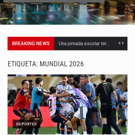
BREAKING NEWS
Una jornada escolar terminó en tragedia este viernes 7 de…
Luis Díaz cerró con buenas sensaciones su presentación en la…
ETIQUETA:
MUNDIAL 2026
El presidente Abelardo de la Espriella dejó claro que la…
Abelardo de la Espriella asumió este viernes 7 de agosto…
La llegada de Álvaro Uribe Vélez a la ceremonia de…
Con una salva de 21 cañonazos se cumplieron los honores…
DEPORTES
El presidente electo Abelardo de la Espriella aseguró que durante…