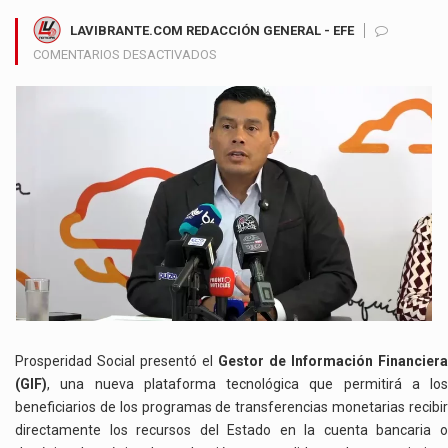
LAVIBRANTE.COM REDACCIÓN GENERAL - EFE
EN
COMENTARIOS DESACTIVADOS
PROSPERIDAD
SOCIAL
MODERNIZA
EL
PAGO
DE
SUBSIDIOS
Y
PROYECTA
AHORROS
SUPERIORES
A
$51.000
MILLONES
Prosperidad Social presentó el
Gestor de Información Financiera
ANUALES
(GIF)
, una nueva plataforma tecnológica que permitirá a los
beneficiarios de los programas de transferencias monetarias recibir
directamente los recursos del Estado en la cuenta bancaria o