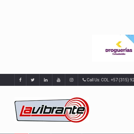
Call Us: COL. +57 (315) 