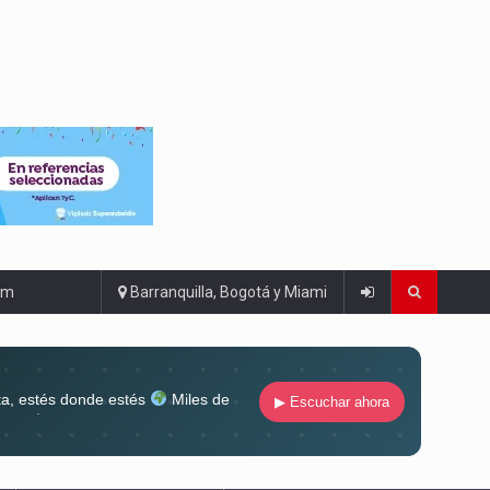
om
Barranquilla, Bogotá y Miami
ta, estés donde estés
Miles de
▶ Escuchar ahora
lugar
Conéctate al sonido que te
ña siempre