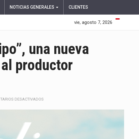
NOTICIAS GENERALES
CLIENTES
vie, agosto 7, 2026
ipo”, una nueva
 al productor
EN
TARIOS DESACTIVADOS
DICE
PRESENTA
“PROTOTIPO”,
UNA
NUEVA
APUESTA