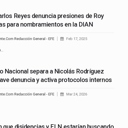
arlos Reyes denuncia presiones de Roy
as para nombramientos en la DIAN
nte.Com Redacción General - EFE
Feb 17, 2025
o…
co Nacional separa a Nicolás Rodríguez
rave denuncia y activa protocolos internos
nte.Com Redacción General - EFE
Mar 24, 2026
n que disidencias y ELN estarían buscando