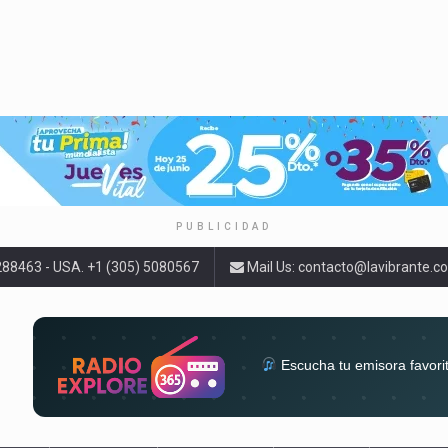
PUBLICIDAD
9288463 - USA. +1 (305) 5080567
Mail Us:
contacto@lavibrante.c
Escucha tu emisora favori
radios del mundo en un solo 
acompa