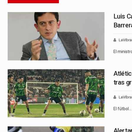
Luis C
Barrer
LaVibra
El ministr
Atléti
tras g
LaVibra
El fútbol…
Alerta