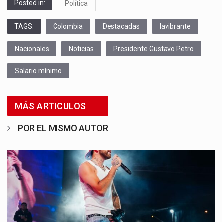
Posted in:
Política
TAGS:
Colombia
Destacadas
lavibrante
Nacionales
Noticias
Presidente Gustavo Petro
Salario mínimo
MÁS ARTICULOS
POR EL MISMO AUTOR