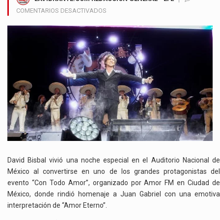
EN
COMENTARIOS DESACTIVADOS
DAVID
BISBAL
EMOCIONA
EN
MÉXICO
CON
HOMENAJE
A
AMOR
ETERNO
DE
JUAN
GABRIEL
David Bisbal vivió una noche especial en el Auditorio Nacional de
México al convertirse en uno de los grandes protagonistas del
evento “Con Todo Amor”, organizado por Amor FM en Ciudad de
México, donde rindió homenaje a Juan Gabriel con una emotiva
interpretación de “Amor Eterno”.