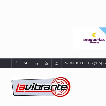
Call Us: COL. +57 (315) 