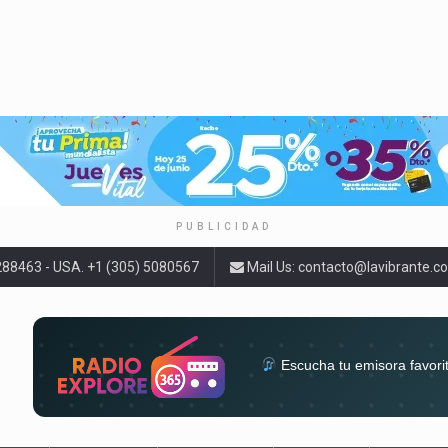
PUBLICIDAD
9288463 - USA. +1 (305) 5080567
Mail Us:
contacto@lavibrante.c
Escucha tu emisora favori
radios del mundo en un solo 
acompa