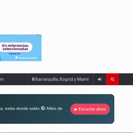
om
Barranquilla, Bogotá y Miami
ta, estés donde estés
Miles de
▶ Escuchar ahora
lugar
Conéctate al sonido que te
ña siempre