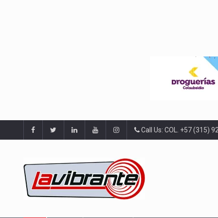
Call Us: COL. +57 (315) 