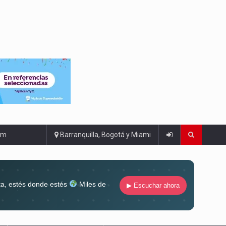
om
Barranquilla, Bogotá y Miami
ta, estés donde estés
Miles de
▶ Escuchar ahora
lugar
Conéctate al sonido que te
ña siempre