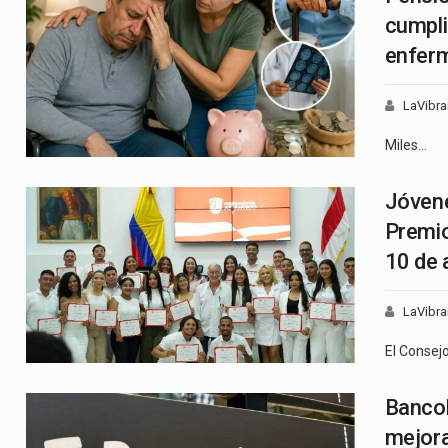
cumpli
enferm
LaVibra
Miles…
Jóvene
Premio
10 de 
LaVibra
El Consej
Bancol
mejora