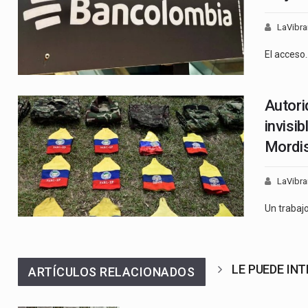
LaVibra
El acceso
Autori
invisib
Mordi
LaVibra
Un trabaj
LE PUEDE IN
ARTÍCULOS RELACIONADOS