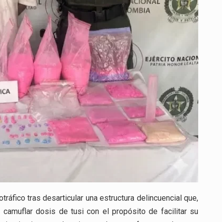
QUE
DISTRIBUÍA
TUSI
EN
FORMA
DE
OSITOS
CERCA
DE
COLEGIOS
EN
ITAGÜÍ
ráfico tras desarticular una estructura delincuencial que,
 camuflar dosis de tusi con el propósito de facilitar su