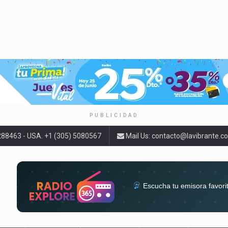
PUBLICIDAD
9288463 - USA. +1 (305) 5080567
Mail Us:
contacto@lavibrante.c
Escucha tu emisora favori
radios del mundo en un solo 
acompa