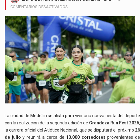
EN
COMENTARIOS DESACTIVADOS
MEDELLÍN
SE
PREPARA
PARA
RECIBIR
A
10.000
CORREDORES
EN
LA
SEGUNDA
EDICIÓN
DE
GRANDEZA
RUN
FEST
La ciudad de Medellín se alista para vivir una nueva fiesta del deporte
con la realización de la segunda edición de
Grandeza Run Fest 2026
,
la carrera oficial del Atlético Nacional, que se disputará el próximo
26
de julio
y reunirá a cerca de
10.000 corredores
provenientes d