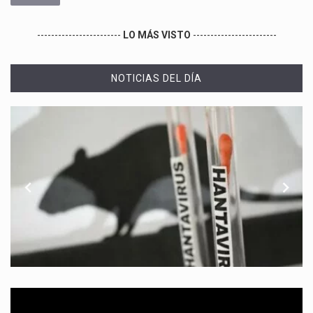
------------------------
LO MÁS VISTO
------------------------
NOTICIAS DEL DÍA