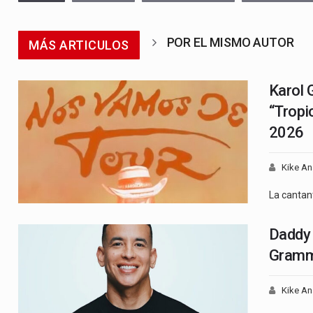
POR EL MISMO AUTOR
MÁS ARTICULOS
Karol 
“Tropi
2026
Kike An
La cantan
Daddy 
Gram
Kike An