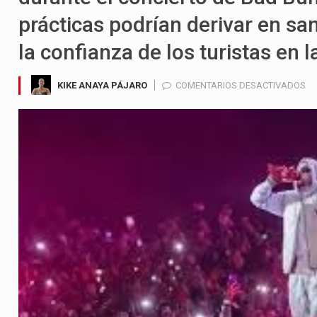
prácticas podrían derivar en sa
la confianza de los turistas en l
EN
KIKE ANAYA PÁJARO
COMENTARIOS DESACTIVADOS
SI
AD
A
AL
EN
ME
PO
CA
DE
RE
AN
CO
DE
B
BU