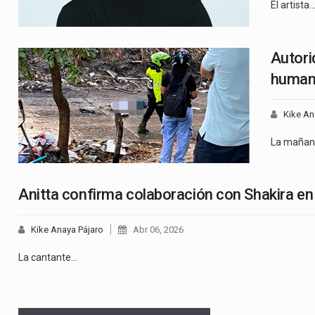
El artista
Autori
humano
Kike An
La maña
Anitta confirma colaboración con Shakira e
Kike Anaya Pájaro
Abr 06, 2026
La cantante…