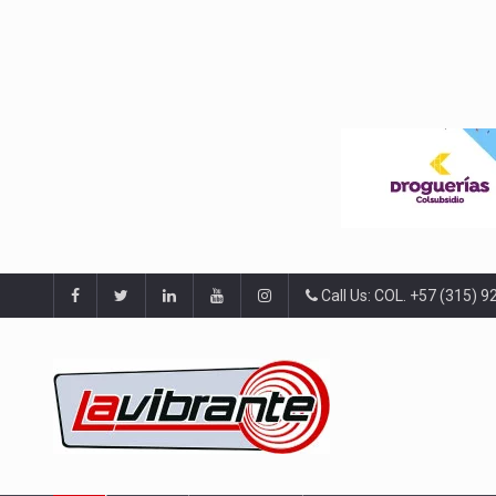
Call Us: COL. +57 (315) 