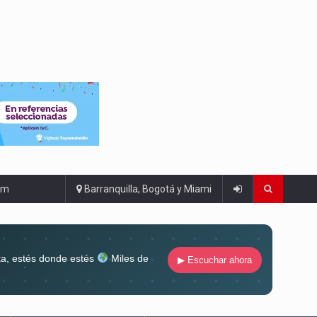
om
Barranquilla, Bogotá y Miami
ta, estés donde estés
Miles de
▶ Escuchar ahora
lugar
Conéctate al sonido que te
ña siempre