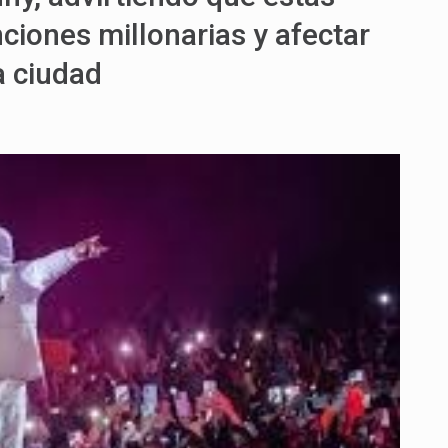
nciones millonarias y afectar
a ciudad
C
VIERTE
OJAMIENTOS
DELLÍN
R
NCELACIONES
SERVAS
TE
NCIERTO
AD
NNY