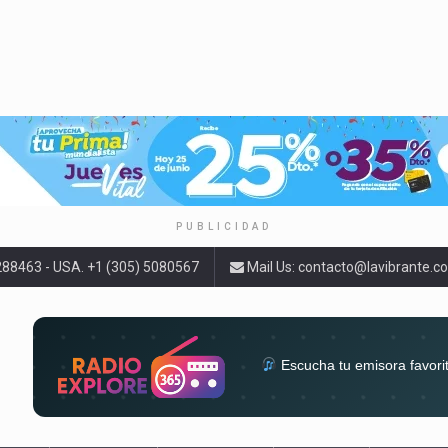
PUBLICIDAD
9288463 - USA. +1 (305) 5080567
Mail Us:
contacto@lavibrante.c
Escucha tu emisora favori
radios del mundo en un solo 
acompa