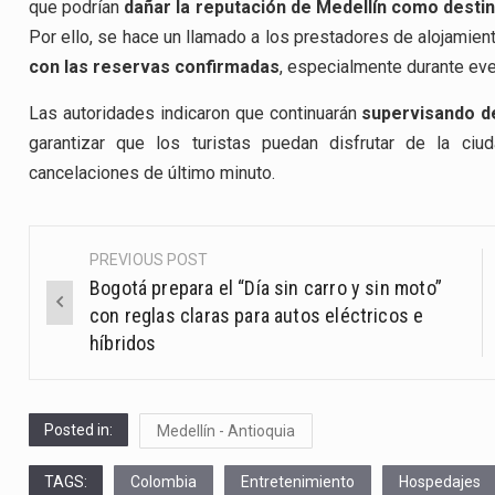
que podrían
dañar la reputación de Medellín como destin
Por ello, se hace un llamado a los prestadores de alojamie
con las reservas confirmadas
, especialmente durante ev
Las autoridades indicaron que continuarán
supervisando de
garantizar que los turistas puedan disfrutar de la ci
cancelaciones de último minuto.
PREVIOUS POST
Post
Bogotá prepara el “Día sin carro y sin moto”
navigation
con reglas claras para autos eléctricos e
híbridos
Posted in:
Medellín - Antioquia
TAGS:
Colombia
Entretenimiento
Hospedajes