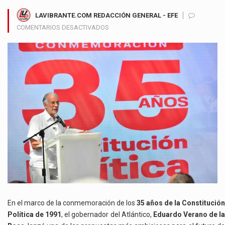
LAVIBRANTE.COM REDACCIÓN GENERAL - EFE
EN
COMENTARIOS DESACTIVADOS
EDUARDO
VERANO
PROPONE
UN
GRAN
REFERENDO
PARA
CONVERTIR
LAS
REGIONES
EN
PROTAGONISTAS
DEL
DESARROLLO
NACIONAL
En el marco de la conmemoración de los
35 años de la Constitución
Política de 1991
, el gobernador del Atlántico,
Eduardo Verano de l