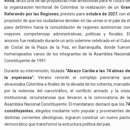
Rosa
, lanzó una de las propuestas más ambiciosas para el futuro de
la organización territorial de Colombia: la realización de un
Gran
Referendo por las Regiones
, previsto para
octubre de 2027
, con e
propósito de que los ciudadanos decidan en las urnas si el país da el
paso definitivo hacia la consolidación de regiones autónomas con
mayores competencias administrativas, políticas y fiscales. El
anuncio fue realizado durante un acto solemne celebrado en el Cubo
de Cristal de la Plaza de la Paz, en Barranquilla, donde fueron
homenajeados varios de los integrantes de la Asamblea Nacional
Constituyente de 1991.
Durante su intervención, titulada
“Abrazo Caribe a las 74 almas d
la esperanza”
, Verano recordó el complejo panorama qu
atravesaba Colombia a finales de la década de los ochenta, marcado
por la violencia del narcotráfico, el conflicto armado y la crisis
institucional, circunstancias que llevaron a la convocatoria de la
Asamblea Nacional Constituyente. El mandatario destacó que los
74
constituyentes
, elegidos mediante voto popular y provenientes de
distintas corrientes ideológicas, lograron construir un nuevo pacto
democrático que transformó la estructura política del país.