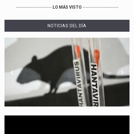
------------------------
LO MÁS VISTO
------------------------
NOTICIAS DEL DÍA