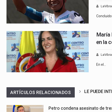
LaVibra
Concluid
María 
en la 
LaVibra
En el…
LE PUEDE IN
ARTÍCULOS RELACIONADOS
Petro condena asesinato de tres