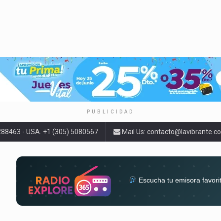
PUBLICIDAD
9288463 - USA. +1 (305) 5080567
Mail Us:
contacto@lavibrante.c
Escucha tu emisora favori
radios del mundo en un solo 
acompa