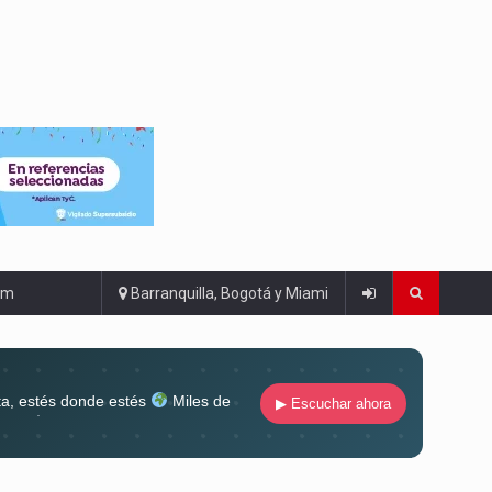
om
Barranquilla, Bogotá y Miami
ta, estés donde estés
Miles de
▶ Escuchar ahora
lugar
Conéctate al sonido que te
ña siempre