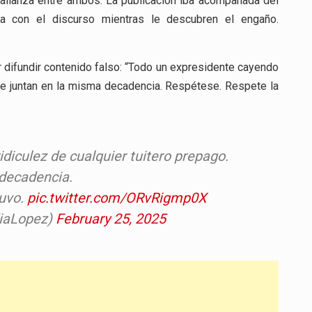
a alianza entre ambos. La publicación iba acompañada del
va con el discurso mientras le descubren el engaño.
 difundir contenido falso: “Todo un expresidente cayendo
 se juntan en la misma decadencia. Respétese. Respete la
diculez de cualquier tuitero prepago.
decadencia.
tuvo.
pic.twitter.com/ORvRigmp0X
iaLopez)
February 25, 2025