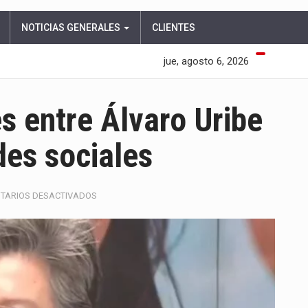
NOTICIAS GENERALES
CLIENTES
jue, agosto 6, 2026
s entre Álvaro Uribe
des sociales
EN
TARIOS DESACTIVADOS
CRUCE
DE
DECLARACIONES
ENTRE
ÁLVARO
URIBE
Y