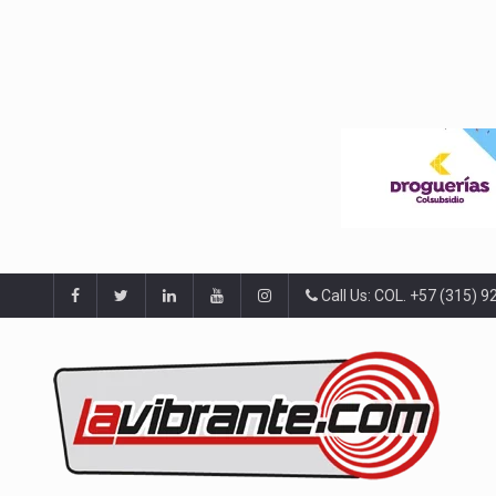
Call Us: COL. +57 (315) 