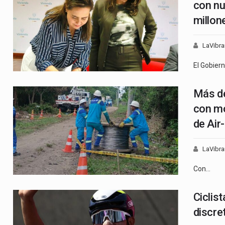
con nu
millon
LaVibra
El Gobier
Más de
con mo
de Air
LaVibra
Con…
Ciclis
discre