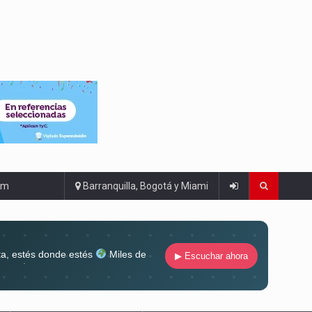
om
Barranquilla, Bogotá y Miami
ta, estés donde estés
Miles de
▶ Escuchar ahora
lugar
Conéctate al sonido que te
ña siempre