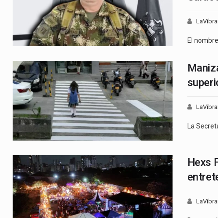
LaVibra
El nombr
Maniza
superi
LaVibra
La Secret
Hexs F
entret
LaVibra