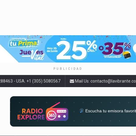
PUBLICIDAD
9288463 - USA. +1 (305) 5080567
Mail Us:
contacto@lavibrante.c
Escucha tu emisora favori
radios del mundo en un solo 
acompa