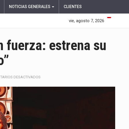
NOTICIAS GENERALES
CLIENTES
vie, agosto 7, 2026
on fuerza: estrena su
o”
EN
TARIOS DESACTIVADOS
ANITTA
INICIA
EL
AÑO
CON
FUERZA:
ESTRENA
SU