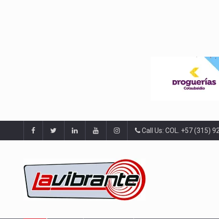
Call Us: COL. +57 (315) 