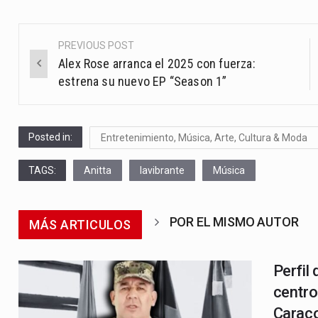
PREVIOUS POST
Post
Alex Rose arranca el 2025 con fuerza:
navigation
estrena su nuevo EP “Season 1”
Posted in:
Entretenimiento, Música, Arte, Cultura & Moda
TAGS:
Anitta
lavibrante
Música
POR EL MISMO AUTOR
MÁS ARTICULOS
Perfil
centro
Caraco