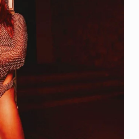
NUEVO
SENCILLO
“ROMEO”