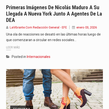
La poeta, cantante, compositora y actriz presenta una nueva edición…
Primeras Imágenes De Nicolás Maduro A Su
Llegada A Nueva York Junto A Agentes De La
El nuevo sello discográfico fue presentado en Bogotá con un…
DEA
El Grupo Planeta presenta una nueva selección editorial para este…
LaVibrante.Com Redacción General - EFE
enero 03, 2026
Una ola de reacciones se desató en las últimas horas luego de
que comenzaran a circular en redes sociales…
LEER MÁS
Posted in
Internacionales