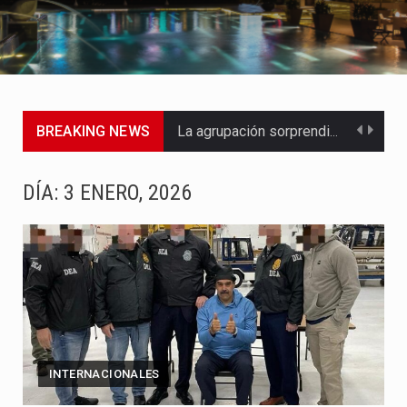
BREAKING NEWS
La agrupación sorprendió a los pasajeros de Circular Sur con…
La producción original de TAVA tendrá funciones los días 6,…
DÍA:
3 ENERO, 2026
Barranquilla ya tiene todo listo para recibir una nueva edición…
La Red Pro, integrada por 14 organizaciones que trabajan por…
El dúo bogotano presenta una nueva versión de su segundo…
La colaboración, inspirada en Cien años de soledad de Gabriel…
INTERNACIONALES
La comedia romántica escrita y dirigida por Dago García cuenta…