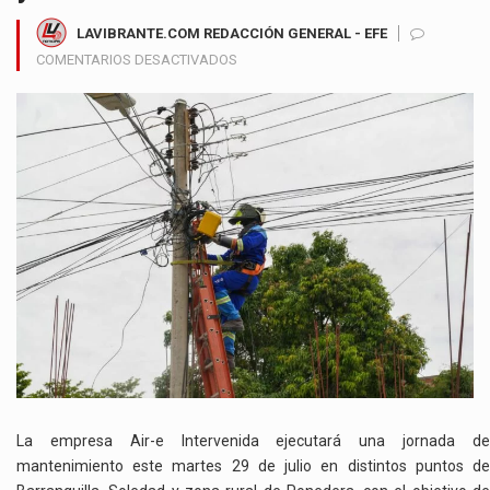
LAVIBRANTE.COM REDACCIÓN GENERAL - EFE
EN
COMENTARIOS DESACTIVADOS
AIR-
E
INTERVENIDA
REALIZARÁ
TRABAJOS
ELÉCTRICOS
ESTE
MARTES
EN
SECTORES
DE
BARRANQUILLA,
SOLEDAD
Y
PONEDERA
La empresa Air-e Intervenida ejecutará una jornada de
mantenimiento este martes 29 de julio en distintos puntos de