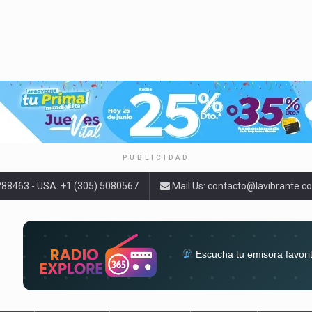
PUBLICIDAD
9288463 - USA. +1 (305) 5080567
Mail Us:
contacto@lavibrante.c
Escucha tu emisora favori
radios del mundo en un solo 
acompa