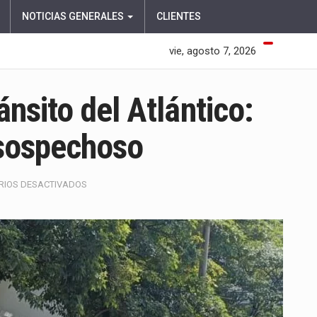
NOTICIAS GENERALES
CLIENTES
vie, agosto 7, 2026
ánsito del Atlántico:
 sospechoso
EN
RIOS DESACTIVADOS
ROBO
EN
OFICINAS
DEL
TRÁNSITO
DEL
ATLÁNTICO:
AUTORIDADES
BUSCAN