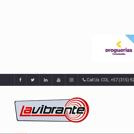
Call Us: COL. +57 (315) 