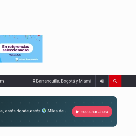
om
Barranquilla, Bogotá y Miami
ta, estés donde estés
Miles de
▶ Escuchar ahora
lugar
Conéctate al sonido que te
ña siempre