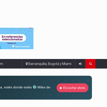
om
Barranquilla, Bogotá y Miami
ta, estés donde estés
Miles de
▶ Escuchar ahora
lugar
Conéctate al sonido que te
ña siempre