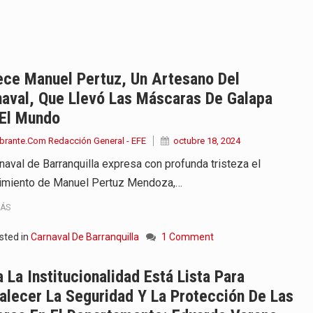
en años de soledad de Gabriel…
irigida por Dago García cuenta…
y actriz presenta una nueva edición…
ece Manuel Pertuz, Un Artesano Del
aval, Que Llevó Las Máscaras De Galapa
 Justin Quiles, Lenny Tavárez, Tini,…
 El Mundo
tencias en los datos del paciente,…
brante.Com Redacción General - EFE
octubre 18, 2024
rnaval de Barranquilla expresa con profunda tristeza el
edor de la propuesta de paz anunciada…
cimiento de Manuel Pertuz Mendoza,…
 punto de encuentro de varios…
MÁS
ara recibir una nueva edición…
sted in
Carnaval De Barranquilla
1 Comment
anizaciones que trabajan por…
 La Institucionalidad Está Lista Para
alecer La Seguridad Y La Protección De Las