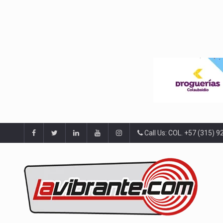
Call Us: COL. +57 (315) 