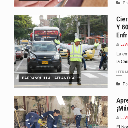
Po
Cier
Y 8
Enfr
LaVi
La em
la Car
LEER 
BARRANQUILLA - ATLÁNTICO
Po
Apre
¡Más
LaVi
El No