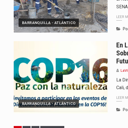
SENA 
LEER 
BARRANQUILLA - ATLÁNTICO
Po
En L
Sobr
Fut
LaVi
La Di
Cali, 
LEER 
BARRANQUILLA - ATLÁNTICO
Po
Page