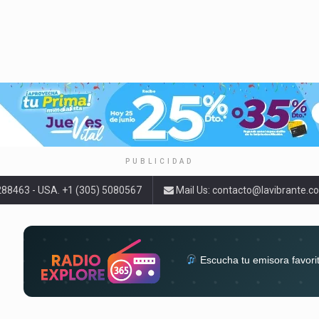
PUBLICIDAD
9288463 - USA. +1 (305) 5080567
Mail Us:
contacto@lavibrante.c
Escucha tu emisora favori
radios del mundo en un solo 
acompa