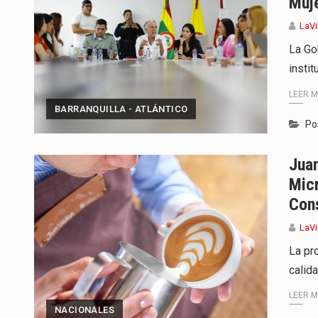
Muj
LaVi
La Go
insti
LEER 
BARRANQUILLA - ATLÁNTICO
Po
Juan
Mic
Con
LaVi
La pr
calid
LEER 
NACIONALES