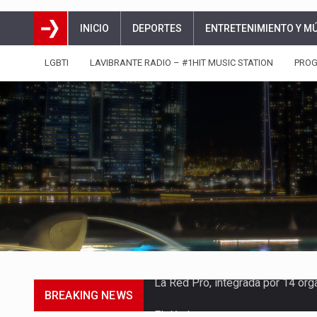
INICIO
DEPORTES
ENTRETENIMIENTO Y M
LGBTI
LAVIBRANTE RADIO – #1HIT MUSIC STATION
PRO
BREAKING NEWS
El dúo bogotano presenta una n