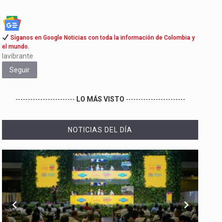
Síganos en Google Noticias con toda la información de Colombia y
el mundo.
lavibrante
Seguir
------------------------
LO MÁS VISTO
------------------------
NOTICIAS DEL DÍA