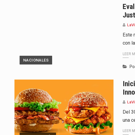
Eval
Just
LaVi
Este 
con l
LEER 
NACIONALES
Po
Inic
Inn
LaVi
Del 3
una ce
LEER 