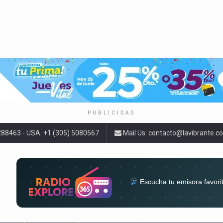
PUBLICIDAD
9288463 - USA. +1 (305) 5080567
Mail Us:
contacto@lavibrante.c
Escucha tu emisora favori
radios del mundo en un solo 
acompa