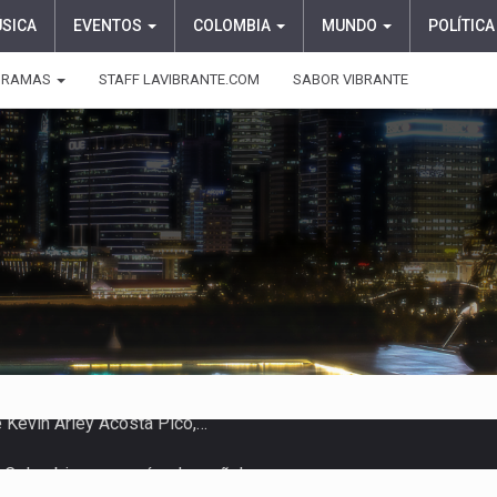
ÚSICA
EVENTOS
COLOMBIA
MUNDO
POLÍTICA
GRAMAS
STAFF LAVIBRANTE.COM
SABOR VIBRANTE
 en Colombia comenzó a dar señales…
e las protagonistas durante la…