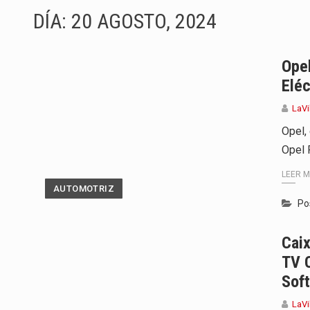
DÍA:
20 AGOSTO, 2024
Barranquilla ya está lista para c
A pocas horas del cambio de gob
Opel
Eléc
La Alcaldía de Barranquilla puso
LaVi
Si eres un trader que prefiere li
Opel,
Opel 
Saber cómo borrar el historial 
LEER 
Jhon Arias continúa consolidánd
AUTOMOTRIZ
Po
La cantautora venezolana Joaqui
Caix
La investigación por la muerte d
TV C
Sof
LaVi