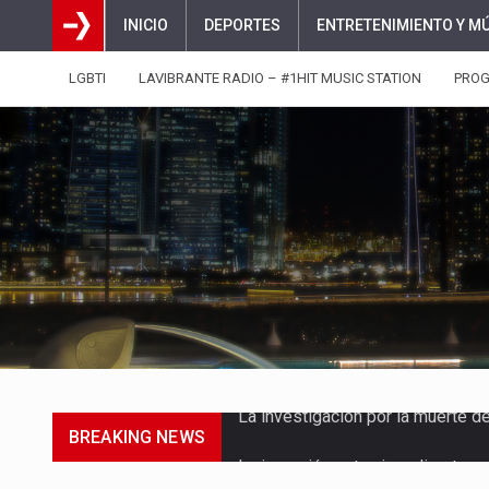
INICIO
DEPORTES
ENTRETENIMIENTO Y M
LGBTI
LAVIBRANTE RADIO – #1HIT MUSIC STATION
PRO
BREAKING NEWS
La inversión extranjera directa
La empresa Monómeros fue una d