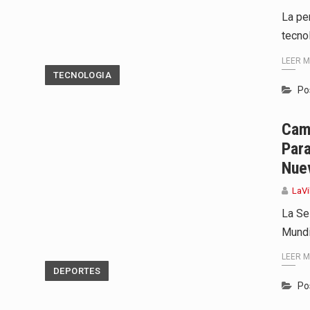
La pe
tecno
LEER 
TECNOLOGIA
Po
Cam
Para
Nue
LaVi
La Se
Mundi
LEER 
DEPORTES
Po