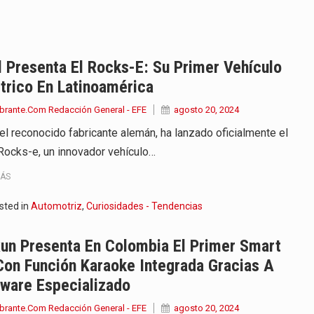
onvertirse, el próximo 16 de…
ierno, el equipo de…
 Presenta El Rocks-E: Su Primer Vehículo
trico En Latinoamérica
 en marcha un amplio plan…
brante.Com Redacción General - EFE
agosto 20, 2024
diar con condiciones de…
 el reconocido fabricante alemán, ha lanzado oficialmente el
Rocks-e, un innovador vehículo…
de operaciones en MT4 es…
MÁS
ose como una de las grandes figuras…
sted in
Automotriz
,
Curiosidades - Tendencias
na vuelve a sorprender a sus seguidores…
un Presenta En Colombia El Primer Smart
e Kevin Arley Acosta Pico,…
on Función Karaoke Integrada Gracias A
tware Especializado
brante.Com Redacción General - EFE
agosto 20, 2024