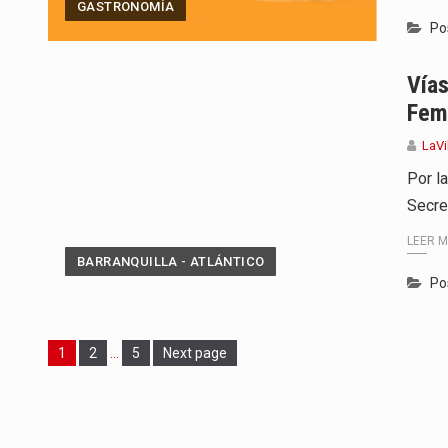
GASTRONOMÍA
Po
Vías
Fem
LaVi
Por l
Secret
LEER 
BARRANQUILLA - ATLÁNTICO
Po
Page
Page
Page
1
2
…
5
Next page