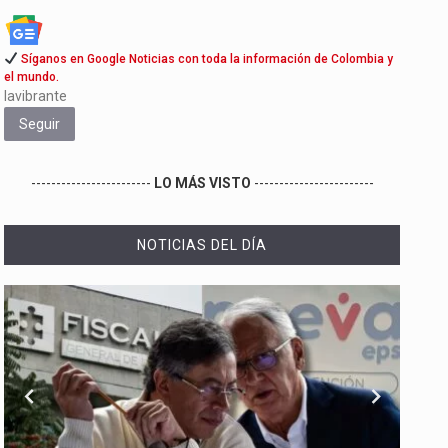
Síganos en Google Noticias con toda la información de Colombia y
el mundo.
lavibrante
Seguir
------------------------
LO MÁS VISTO
------------------------
NOTICIAS DEL DÍA