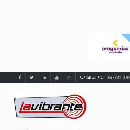
Call Us: COL. +57 (315) 