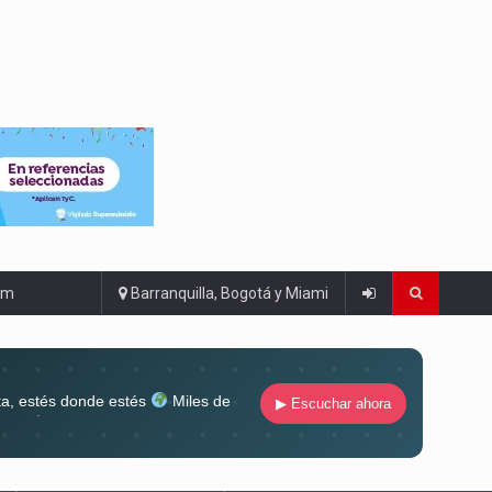
om
Barranquilla, Bogotá y Miami
ta, estés donde estés
Miles de
▶ Escuchar ahora
lugar
Conéctate al sonido que te
ña siempre