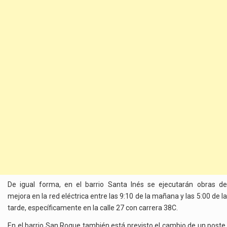
De igual forma, en el barrio Santa Inés se ejecutarán obras de
mejora en la red eléctrica entre las 9:10 de la mañana y las 5:00 de la
tarde, específicamente en la calle 27 con carrera 38C.
En el barrio San Roque también está previsto el cambio de un poste,