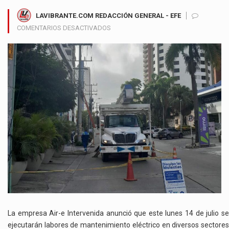
LAVIBRANTE.COM REDACCIÓN GENERAL - EFE
EN
COMENTARIOS DESACTIVADOS
TRABAJOS
ELÉCTRICOS
ESTE
LUNES
EN
SOLEDAD
Y
SABANAGRANDE:
CAMBIOS
DE
POSTES
Y
ADECUACIONES
EN
VARIOS
BARRIOS
La empresa Air-e Intervenida anunció que este lunes 14 de julio se
ejecutarán labores de mantenimiento eléctrico en diversos sectores