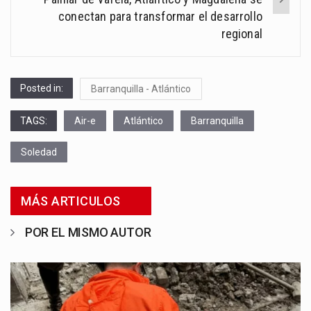
conectan para transformar el desarrollo
regional
Posted in:
Barranquilla - Atlántico
TAGS:
Air-e
Atlántico
Barranquilla
Soledad
MÁS ARTICULOS
POR EL MISMO AUTOR