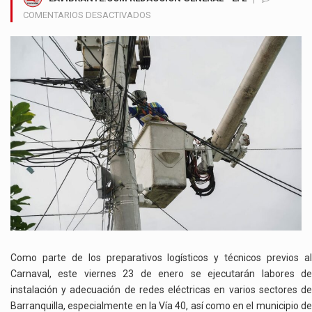
EN
COMENTARIOS DESACTIVADOS
TRABAJOS
ELÉCTRICOS
EN
LA
VÍA
40
Y
TUBARÁ
IMPLICARÁN
INTERRUPCIONES
DE
ENERGÍA
ESTE
VIERNES
Como parte de los preparativos logísticos y técnicos previos al
Carnaval, este viernes 23 de enero se ejecutarán labores de
instalación y adecuación de redes eléctricas en varios sectores de
Barranquilla, especialmente en la Vía 40, así como en el municipio de