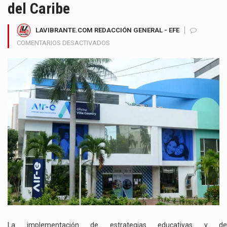
del Caribe
LAVIBRANTE.COM REDACCIÓN GENERAL - EFE
EN
COMENTARIOS DESACTIVADOS
PROGRAMAS
PEDAGÓGICOS
DE
AIR-
E
LOGRAN
REDUCIR
EN
6,5
POR
CIENTO
EL
CONSUMO
DE
ENERGÍA
EN
HOGARES
La implementación de estrategias educativas y de