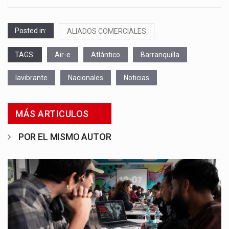
Posted in:
ALIADOS COMERCIALES
TAGS:
Air-e
Atlántico
Barranquilla
lavibrante
Nacionales
Noticias
MÁS ARTICULOS
POR EL MISMO AUTOR